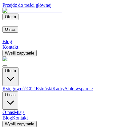
Przejdź do treści głównej
Oferta
O nas
Blog
Kontakt
Wyślij zapytanie
Oferta
Księgowość
CIT Estoński
Kadry
Stałe wsparcie
O nas
O nas
Misja
Blog
Kontakt
Wyślij zapytanie