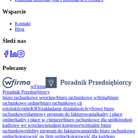
Wsparcie
Kontakt
Blog
Śledź nas
Polecamy
wFirma
Poradnik Przedsiębiorcy
biuro rachunkowe wrocław
|
biuro rachunkowe wfirma
|
biuro
rachunkowe online
|
biuro rachunkowe cit
estoński
|
ceidg
|
KRS
|
zakładanie działalności
|
cyfrowe biuro
rachunkowe
|
darmowy program do fakturowania
|
kadry i płace
online
|
kadry i płace w chmurze
|
biuro rachunkowe dla spółki
|
usługi
kadrowe we wrocławiu
|
usługi księgowe
|
wirtualne biuro
rachunkowe
|
dobry program do fakturowania
|
eido biuro rachunkowe
online
|
księgowość na firm online
|
księgowość dla każdego