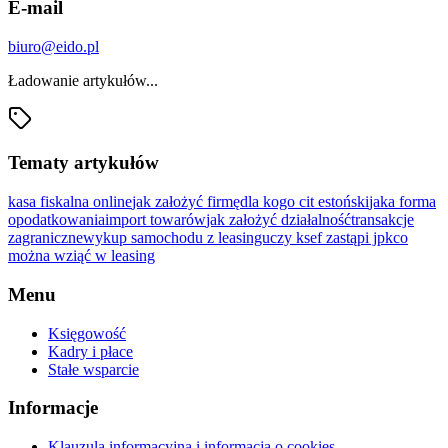
E-mail
biuro@eido.pl
Ładowanie artykułów...
Tematy artykułów
kasa fiskalna online
jak założyć firmę
dla kogo cit estoński
jaka forma
opodatkowania
import towarów
jak założyć działalność
transakcje
zagraniczne
wykup samochodu z leasingu
czy ksef zastąpi jpk
co
można wziąć w leasing
Menu
Księgowość
Kadry i płace
Stałe wsparcie
Informacje
Klauzula informacyjna i informacja o cookies